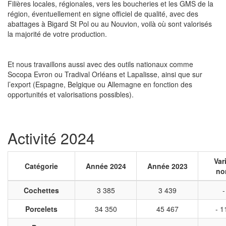
Filières locales, régionales, vers les boucheries et les GMS de la
région, éventuellement en signe officiel de qualité, avec des
abattages à Bigard St Pol ou au Nouvion, voilà où sont valorisés
la majorité de votre production.
Et nous travaillons aussi avec des outils nationaux comme
Socopa Evron ou Tradival Orléans et Lapalisse, ainsi que sur
l’export (Espagne, Belgique ou Allemagne en fonction des
opportunités et valorisations possibles).
Activité 2024
Var
Catégorie
Année 2024
Année 2023
no
Cochettes
3 385
3 439
-
Porcelets
34 350
45 467
- 1